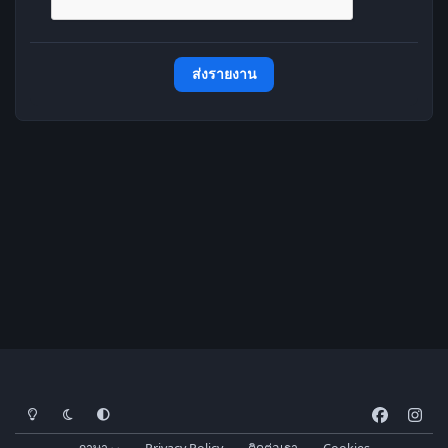
ส่งรายงาน
โหมดสว่าง
โหมดมืด
การตั้งค่าระบบ
f
i
a
n