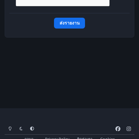
ส่งรายงาน
โหมดสว่าง
โหมดมืด
การตั้งค่าระบบ
f
i
a
n