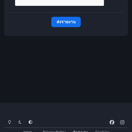
ส่งรายงาน
โหมดสว่าง
โหมดมืด
การตั้งค่าระบบ
f
i
a
n