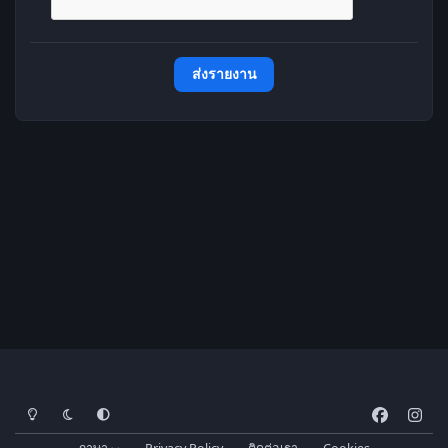
ส่งรายงาน
โหมดสว่าง
โหมดมืด
การตั้งค่าระบบ
f
i
a
n