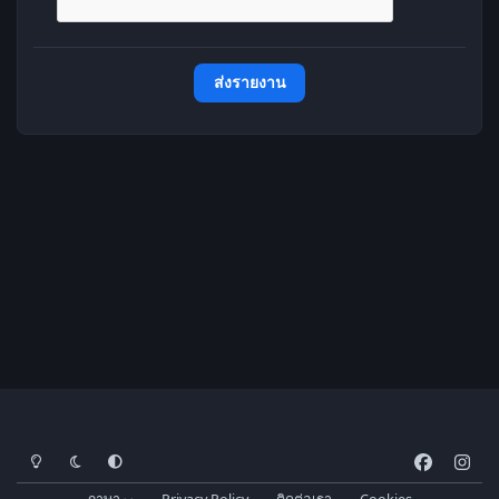
ส่งรายงาน
โหมดสว่าง
โหมดมืด
การตั้งค่าระบบ
f
i
a
n