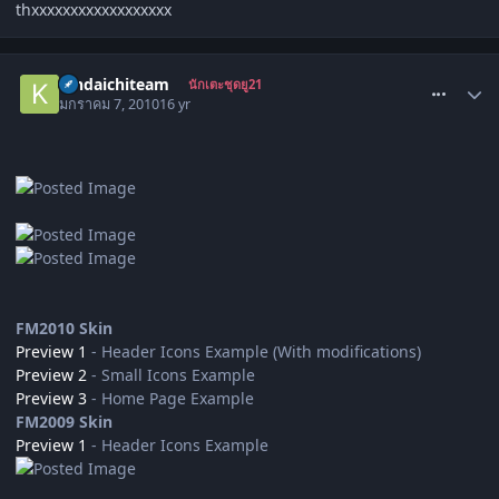
thxxxxxxxxxxxxxxxxxx
comment_736589
kindaichiteam
นักเตะชุดยู21
มกราคม 7, 2010
16 yr
FM2010 Skin
Preview 1
- Header Icons Example (With modifications)
Preview 2
- Small Icons Example
Preview 3
- Home Page Example
FM2009 Skin
Preview 1
- Header Icons Example