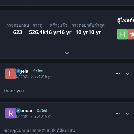
ผู้โพสต
การตอบกลับ
การดู
สร้างแล้ว
การตอบกลับล่าสุด
623
526.4k
16 yr
16 yr
10 yr
10 yr
ขยายภาพรวมหัวข้อ
comment_733990
lagela
มือใหม่
มกราคม 6, 2010
16 yr
thank you
comment_736582
roonuai
มือใหม่
มกราคม 7, 2010
16 yr
ขอบคุณมากมายสำหรับสิ่งดีๆที่มีแบ่งปัน