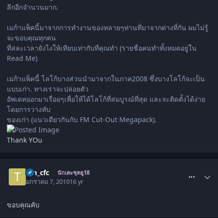
ลีกอีกจำนวนมาก.
เมก้าแพ็คนี้มาจากการทำงานของหลายๆท่านที่มาจากต่างที่กัน ผมไม่รู้
จะขอบคุณทุกคน
ที่สละเวลายังไงให้เทียบเท่ากับที่คุณทำ (รายชื่อคนทำทั้งหมดอยู่ใน
Read Me)
เมก้าแพ็คนี้ โลโก้บางส่วนนำมาจากในภาค2008 ซึ่งบางโลโก้จะเป็น
แบบเก่า. ทางเราจะปล่อยตัว
อัพเดทออกมาเรื่อยๆเพื่อให้ได้โลโก้ที่สมบูรณ์ที่สุด และจะติดตั้งได้ง่าย
โดยการวางทับ
ของเก่า (แนวเดียวกันกับ FM Cut-Out Megapack).
Thank YOu
comment_736820
tan_cfc
นักเตะชุดยู18
มกราคม 7, 2010
16 yr
ขอบคุณคับ