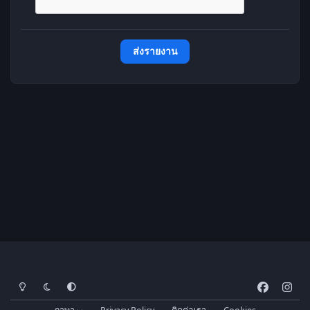
ส่งรายงาน
โหมดสว่าง
โหมดมืด
การตั้งค่าระบบ
f
i
a
n