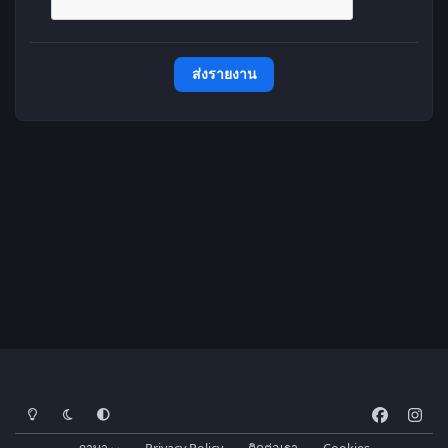
ส่งรายงาน
โหมดสว่าง
โหมดมืด
การตั้งค่าระบบ
f
i
a
n