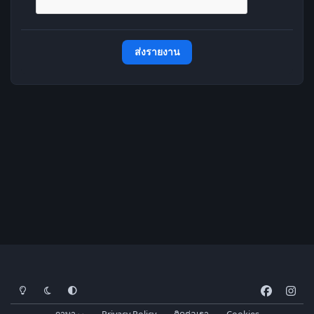
ส่งรายงาน
โหมดสว่าง
โหมดมืด
การตั้งค่าระบบ
f
i
a
n