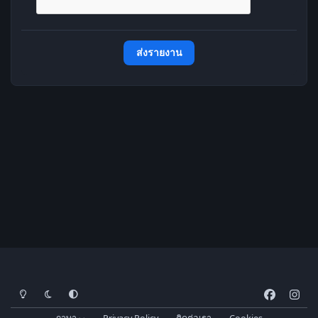
ส่งรายงาน
โหมดสว่าง
โหมดมืด
การตั้งค่าระบบ
f
i
a
n