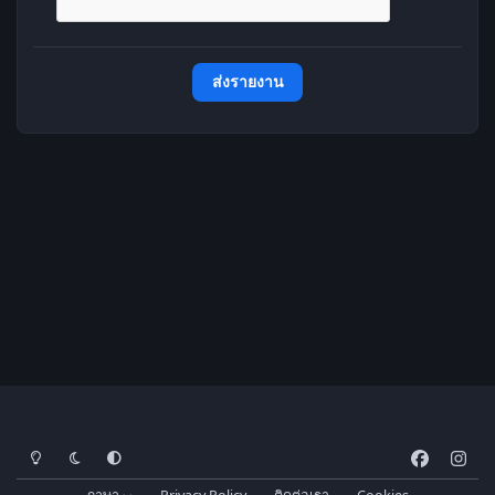
ส่งรายงาน
โหมดสว่าง
โหมดมืด
การตั้งค่าระบบ
f
i
a
n