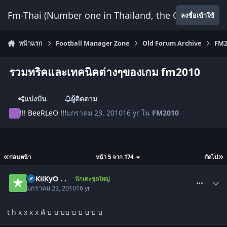
ข้ามไปยังเนื้อหา
Fm-Thai (Number one in Thailand, the Only Website
ลงชื่อเข้าใช้
หน้าแรก
Football Manager Zone
Old Forum Archive
FM2
รวมทริคและเทคนิคต่างๆของเกม fm2010
แบ่งปัน
ผู้ติดตาม
!!! BeeRLeO !!!
มกราคม 23, 2010
16 yr
ใน
FM2010
ก่อนหน้า
หน้า 5 จาก 174
ถัดไป
comment_772783
★ KiiKyO . .
นักเตะชุดใหญ่
มกราคม 23, 2010
16 yr
t h x x x x คั บ บ บบ บ บ บ บ บ