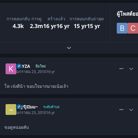
ผู้โพสต์ย
การตอบกลับ
การดู
สร้างแล้ว
การตอบกลับล่าสุด
4.3k
2.3m
16 yr
16 yr
15 yr
15 yr
ขยายภาพรวมหัวข้อ
comment_772795
KAYZA
มือใหม่
มกราคม 23, 2010
16 yr
โห เจ๋งดีน้า ขอบใจมากมายเน้อเจ้า
comment_772800
~รุJรัJIIมu~
ระดับตำบล
มกราคม 23, 2010
16 yr
ขอดูหน่อยคับ