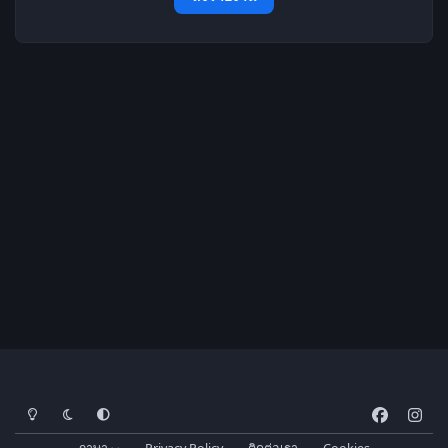
โหมดสว่าง
โหมดมืด
การตั้งค่าระบบ
f
i
a
n