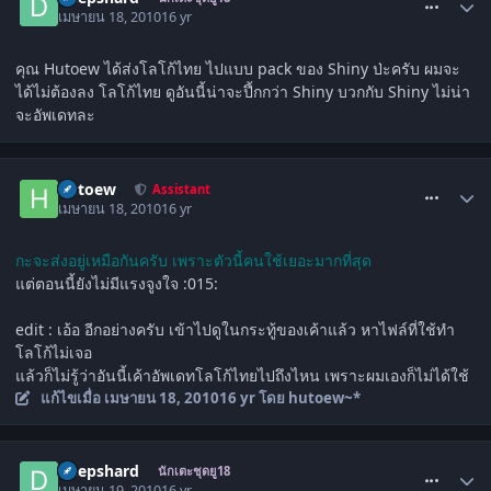
เมษายน 18, 2010
16 yr
คุณ Hutoew ได้ส่งโลโก้ไทย ไปแบบ pack ของ Shiny ป่ะครับ ผมจะ
ได้ไม่ต้องลง โลโก้ไทย ดูอันนี้น่าจะปึ้กกว่า Shiny บวกกับ Shiny ไม่น่า
จะอัพเดทละ
comment_977516
hutoew
Assistant
เมษายน 18, 2010
16 yr
กะจะส่งอยู่เหมือกันครับ เพราะตัวนี้คนใช้เยอะมากที่สุด
แต่ตอนนี้ยังไม่มีแรงจูงใจ :015:
edit : เอ้อ อีกอย่างครับ เข้าไปดูในกระทู้ของเค้าแล้ว หาไฟล์ที่ใช้ทำ
โลโก้ไม่เจอ
แล้วก็ไม่รู้ว่าอันนี้เค้าอัพเดทโลโก้ไทยไปถึงไหน เพราะผมเองก็ไม่ได้ใช้
แก้ไขเมื่อ
เมษายน 18, 2010
16 yr
โดย hutoew~*
comment_980101
Deepshard
นักเตะชุดยู18
เมษายน 19, 2010
16 yr