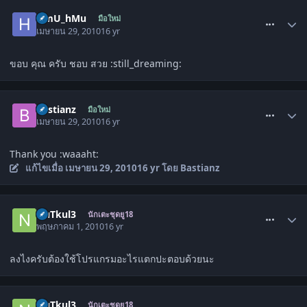
comment_991042
HmU_hMu
มือใหม่
เมษายน 29, 2010
16 yr
ขอบ คุณ ครับ ชอบ สวย :still_dreaming:
comment_991234
Bastianz
มือใหม่
เมษายน 29, 2010
16 yr
Thank you :waaaht:
แก้ไขเมื่อ
เมษายน 29, 2010
16 yr
โดย Bastianz
comment_993569
NuTkul3
นักเตะชุดยู18
พฤษภาคม 1, 2010
16 yr
ลงไงครับต้องใช้โปรแกรมอะไรแตกปะตอบด้วยนะ
comment_993651
NuTkul3
นักเตะชุดยู18