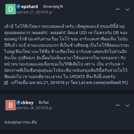
comment_983181
Deepshard
นักเตะชุดยู18
เมษายน 21, 2010
16 yr
เค้ามี โลโก้ลีกไทยเราครบหมดแล้วครับ เช็คดูหมดแล้ว(ของปีนี้ด้วย)
สุดยอดดดมาก :waaaht: :waaaht: ผิดแค่ UID เขาไม่ตรงกับ DB ของ
คุณพญาไก่ฟ้าอ่ะครับส่วนเรื่อง โลโก้ ของ อาร์แบคเท่าที่ผมเห็น ไม่นับ
ปีที่แล้ว จะมี สามแบบแบบแรก ที่เป็นช้างสีชมพู เป็นโลโก้ที่ตอนแรกจะ
ไปอยู่เชียงใหม่ และใช้ชื่อ ช้างเชียงใหม่ อาร์แบต แต่ยกเลิกไปส่วนอีก
อันเป็น รูปสีทองๆ อันนี้ผมไม่เห็นเอามาใช้นอกจากในเวบของเขา กับ
หน้าสนามแข่งผมเลยเลือกของในวิกิพีเดียไป เพราะ เป็น อาร์แบค +
มิตรภาพที่เป็นชื่อกลุ่มทุนอ่ะไรนิละที่มาสนับสนุนทีมปีนี้ครับส่วนโลโก้
ที่ผมส่งไป เขาบอกเดียวจะเอาลง ใน UPDATE ที่จะถึงนี้เลยครับ
แก้ไขเมื่อ
เมษายน 21, 2010
16 yr
โดย Let em come(millwall FC)
comment_989967
Beckboy
มือใหม่
เมษายน 28, 2010
16 yr
ขอบคุณมากนะคับ