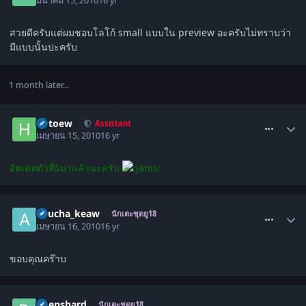
มีนาคม 15, 2010
16 yr
สวยดีครับแต่ผมชอบโลโก้ small แบบใน preview อะครับไม่ทราบว่า
มีแบบนั้นปะครับ
1 month later...
comment_968119
hutoew
Assistant
เมษายน 15, 2010
16 yr
อัพเดทตัวที่5มาแล้วนะครับ
comment_971336
anucha_keaw
นักเตะชุดยู18
เมษายน 16, 2010
16 yr
ขอบคุณคร๊าบ
comment_977495
Deepshard
นักเตะชุดยู18