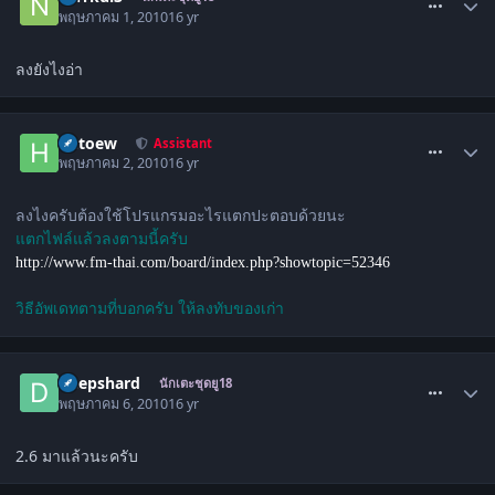
พฤษภาคม 1, 2010
16 yr
ลงยังไงอ่า
comment_994592
hutoew
Assistant
พฤษภาคม 2, 2010
16 yr
ลงไงครับต้องใช้โปรแกรมอะไรแตกปะตอบด้วยนะ
แตกไฟล์แล้วลงตามนี้ครับ
http://www.fm-thai.com/board/index.php?showtopic=52346
วิธีอัพเดทตามที่บอกครับ ให้ลงทับของเก่า
comment_999241
Deepshard
นักเตะชุดยู18
พฤษภาคม 6, 2010
16 yr
2.6 มาแล้วนะครับ