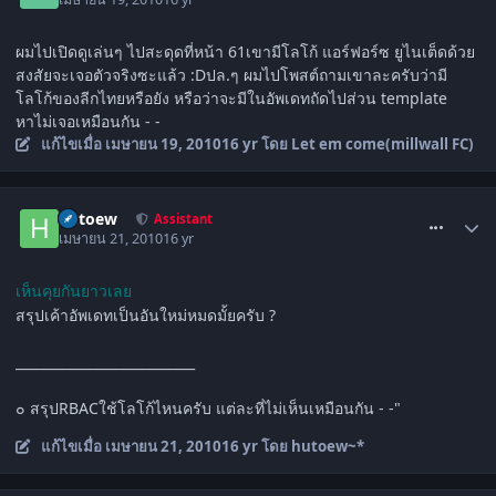
ผมไปเปิดดูเล่นๆ ไปสะดุดที่หน้า 61เขามีโลโก้ แอร์ฟอร์ซ ยูไนเต็ดด้วย
สงสัยจะเจอตัวจริงซะแล้ว :Dปล.ๆ ผมไปโพสต์ถามเขาละครับว่ามี
โลโก้ของลีกไทยหรือยัง หรือว่าจะมีในอัพเดทถัดไปส่วน template
หาไม่เจอเหมือนกัน - -
แก้ไขเมื่อ
เมษายน 19, 2010
16 yr
โดย Let em come(millwall FC)
comment_983129
hutoew
Assistant
เมษายน 21, 2010
16 yr
เห็นคุยกันยาวเลย
สรุปเค้าอัพเดทเป็นอันใหม่หมดมั้ยครับ ?
___________________________
๐ สรุปRBACใช้โลโก้ไหนครับ แต่ละที่ไม่เห็นเหมือนกัน - -"
แก้ไขเมื่อ
เมษายน 21, 2010
16 yr
โดย hutoew~*