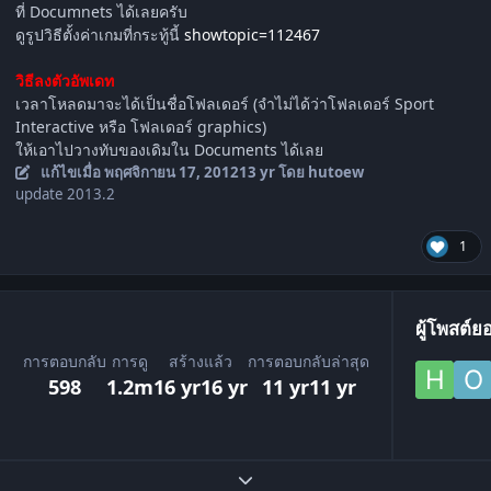
ที่ Documnets ได้เลยครับ
ดูรูปวิธีตั้งค่าเกมที่กระทู้นี้
showtopic=112467
วิธีลงตัวอัพเดท
เวลาโหลดมาจะได้เป็นชื่อโฟลเดอร์ (จำไม่ได้ว่าโฟลเดอร์ Sport
Interactive หรือ โฟลเดอร์ graphics)
ให้เอาไปวางทับของเดิมใน Documents ได้เลย
แก้ไขเมื่อ
พฤศจิกายน 17, 2012
13 yr
โดย hutoew
update 2013.2
1
ผู้โพสต์ย
การตอบกลับ
การดู
สร้างแล้ว
การตอบกลับล่าสุด
598
1.2m
16 yr
16 yr
11 yr
11 yr
ขยายภาพรวมหัวข้อ