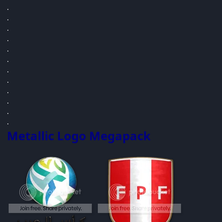
.
.
.
.
.
.
.
.
.
.
.
.
Metallic Logo Megapack