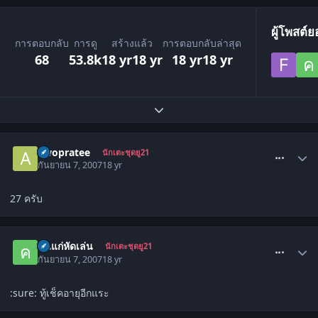
ผู้โพสต์ย
การตอบกลับ
การดู
สร้างแล้ว
การตอบกลับล่าสุด
68
53.8k
18 yr
18 yr
18 yr
18 yr
ขยายภาพรวมหัวข้อ
comment_85502
awopratee
นักเตะชุดยู21
กันยายน 7, 2007
18 yr
27 ครับ
comment_85541
คนแก่หัดเล่น
นักเตะชุดยู21
กันยายน 7, 2007
18 yr
:sure: ทู้เช็คอายุอีกแระ