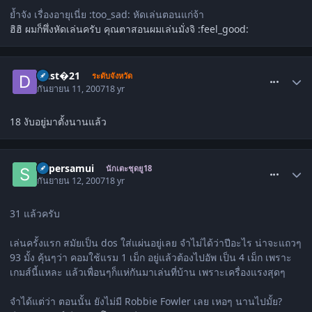
ย้ำจัง เรื่องอายุเนี่ย :too_sad: หัดเล่นตอนแก่จ้า
ฮิฮิ ผมก็พึ่งหัดเล่นครับ คุณตาสอนผมเล่นมั่งจิ :feel_good:
comment_86802
Dust�21
ระดับจังหวัด
กันยายน 11, 2007
18 yr
18 งับอยู่มาตั้งนานแล้ว
comment_86861
Supersamui
นักเตะชุดยู18
กันยายน 12, 2007
18 yr
31 แล้วครับ
เล่นครั้งแรก สมัยเป็น dos ใส่แผ่นอยู่เลย จำไม่ได้ว่าปีอะไร น่าจะแถวๆ
93 มั้ง คุ้นๆว่า คอมใช้แรม 1 เม็ก อยู่แล้วต้องไปอัพ เป็น 4 เม็ก เพราะ
เกมส์นี้แหละ แล้วเพื่อนๆก็แห่กันมาเล่นที่บ้าน เพราะเครื่องแรงสุดๆ
จำได้แต่ว่า ตอนนั้น ยังไม่มี Robbie Fowler เลย เหอๆ นานไปมั้ย?