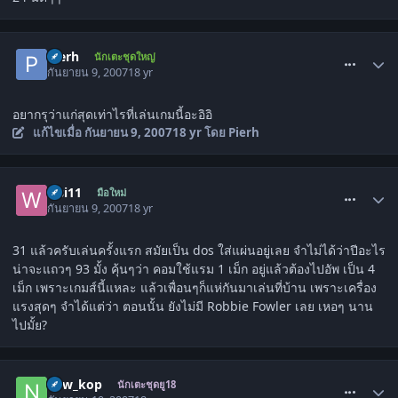
comment_86197
Pierh
นักเตะชุดใหญ่
กันยายน 9, 2007
18 yr
อยากรุว่าแก่สุดเท่าไรที่เล่นเกมนี้อะอิอิ
แก้ไขเมื่อ
กันยายน 9, 2007
18 yr
โดย Pierh
comment_86198
wsi11
มือใหม่
กันยายน 9, 2007
18 yr
31 แล้วครับเล่นครั้งแรก สมัยเป็น dos ใส่แผ่นอยู่เลย จำไม่ได้ว่าปีอะไร
น่าจะแถวๆ 93 มั้ง คุ้นๆว่า คอมใช้แรม 1 เม็ก อยู่แล้วต้องไปอัพ เป็น 4
เม็ก เพราะเกมส์นี้แหละ แล้วเพื่อนๆก็แห่กันมาเล่นที่บ้าน เพราะเครื่อง
แรงสุดๆ จำได้แต่ว่า ตอนนั้น ยังไม่มี Robbie Fowler เลย เหอๆ นาน
ไปมั้ย?
comment_86214
new_kop
นักเตะชุดยู18