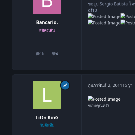
ขอรูป Sergio Batista โ
df10
Bancario.
สมัครเล่น
1k
4
โพสต์
ชื่อเสียง
c
กุมภาพันธ์ 2, 2011
15 yr
ขอบคุณครับ
LiOn KinG
กัปตันทีม