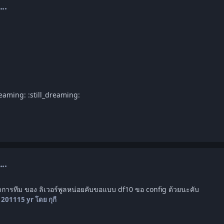
omment_1209870
dreaming: :still_dreaming:
omment_1210885
้จัดการทีม ของ ลิเวอร์พูลหน่อยคับขอแบบ df10 ขอ config ด้วยนะคับ
, 2011
15 yr
โดย กุกี