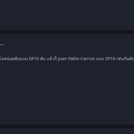
omment_1209492
ลหน่อยคับแบบ DF10 คับ แล้วก็ Juan Pablo Carrizo แบบ DF10 เช่นกันคั