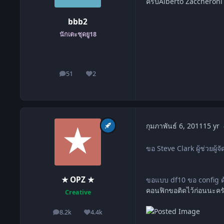
ครับAlberto Zaccheroni 
bbb2
นักเตะชุดยู18
51
2
โพสต์
ชื่อเสียง
กุมภาพันธ์ 6, 2011
15 yr
ขอ Steve Clark ผู้ช่วยผู้
★ OPZ ★
ขอแบบ df10 ขอ config ด
คอนฟิกขอติดไว้ก่อนนะคร
Creative
8.2k
4.4k
โพสต์
ชื่อเสียง