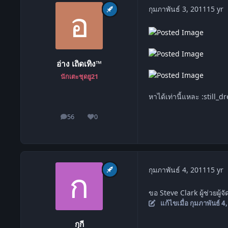
c
กุมภาพันธ์ 3, 2011
15 yr
อ่าง เถิดเทิง™
นักเตะชุดยู21
หาได้เท่านี้แหละ :still_
56
0
โพสต์
ชื่อเสียง
c
กุมภาพันธ์ 4, 2011
15 yr
ขอ Steve Clark ผู้ช่วยผู
แก้ไขเมื่อ
กุมภาพันธ์ 4
กุกี