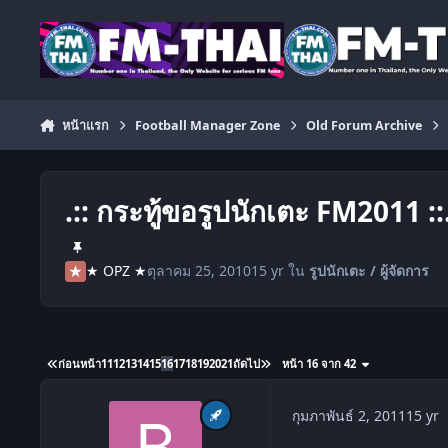
ข้ามไปยังเนื้อหา
หน้าแรก
Football Manager Zone
Old Forum Archive
.:: กระทู้ขอรูปนักเตะ FM2011 ::
★ OPZ ★
ตุลาคม 25, 2010
15 yr
ใน
รูปนักเตะ / ผู้จัดการ
ก่อนหน้า
11
12
13
14
15
16
17
18
19
20
21
ถัดไป
หน้า 16 จาก 42
c
กุมภาพันธ์ 2, 2011
15 yr