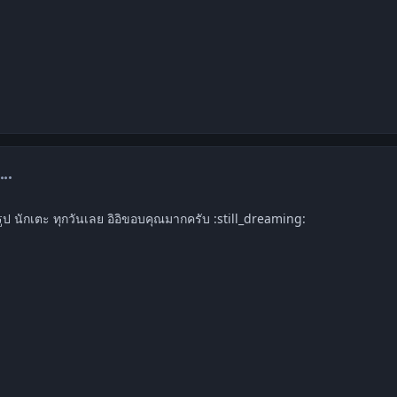
omment_1211008
สูบรูป นักเตะ ทุกวันเลย อิอิขอบคุณมากครับ :still_dreaming: