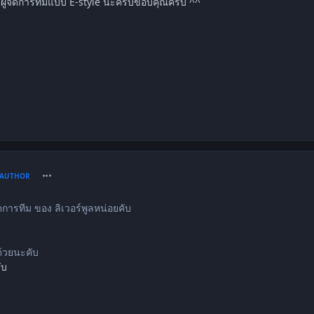
ผู้จัดการทีมแบบ E-style นะครับขอบคุณครับ ^^
comment_1211971
AUTHOR
จัดการทีม ของ ลิเวอร์พูลหน่อยคับ
้วยนะคับ
ับ