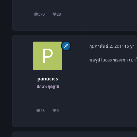
570
28
โพสต์
ชื่อเสียง
c
กุมภาพันธ์ 2, 2011
15 yr
ขอรูป lucas ของเซา เปาโ
panucics
นักเตะชุดยู18
23
0
โพสต์
ชื่อเสียง