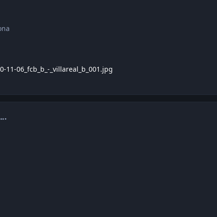
ona
0-11-06_fcb_b_-_villareal_b_001.jpg
omment_1211983