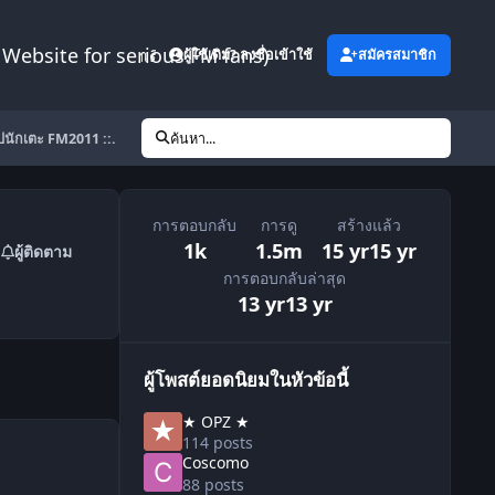
Website for serious FM fans)
เพิ่มเติม
ผู้ใช้เดิม? ลงชื่อเข้าใช้
สมัครสมาชิก
ูปนักเตะ FM2011 ::.
ค้นหา...
การตอบกลับ
การดู
สร้างแล้ว
1k
1.5m
15 yr
15 yr
ผู้ติดตาม
การตอบกลับล่าสุด
13 yr
13 yr
ผู้โพสต์ยอดนิยมในหัวข้อนี้
★ OPZ ★
114 posts
Coscomo
88 posts