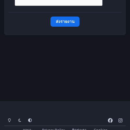
ส่งรายงาน
โหมดสว่าง
โหมดมืด
การตั้งค่าระบบ
f
i
a
n