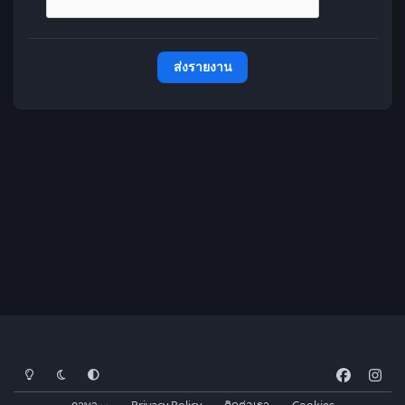
ส่งรายงาน
โหมดสว่าง
โหมดมืด
การตั้งค่าระบบ
f
i
a
n