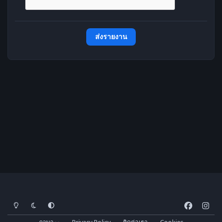
ส่งรายงาน
โหมดสว่าง
โหมดมืด
การตั้งค่าระบบ
f
i
a
n