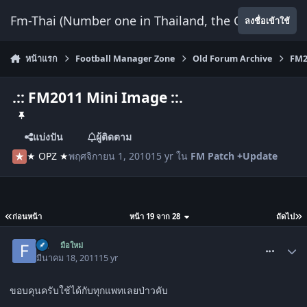
ข้ามไปยังเนื้อหา
Fm-Thai (Number one in Thailand, the Only Website
ลงชื่อเข้าใช้
หน้าแรก
Football Manager Zone
Old Forum Archive
FM2
.:: FM2011 Mini Image ::.
แบ่งปัน
ผู้ติดตาม
★ OPZ ★
พฤศจิกายน 1, 2010
15 yr
ใน
FM Patch +Update
ก่อนหน้า
หน้า 19 จาก 28
ถัดไป
comment_1247706
ffc
มือใหม่
มีนาคม 18, 2011
15 yr
ขอบคุนครับใช้ได้กับทุกแพทเลยป่าวคับ