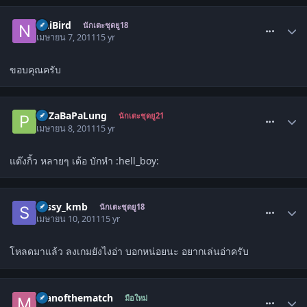
comment_1266013
NaiBird
นักเตะชุดยู18
เมษายน 7, 2011
15 yr
ขอบคุณครับ
comment_1266725
PuZaBaPaLung
นักเตะชุดยู21
เมษายน 8, 2011
15 yr
แต๊งกิ้ว หลายๆ เด้อ บักหำ :hell_boy:
comment_1267959
sassy_kmb
นักเตะชุดยู18
เมษายน 10, 2011
15 yr
โหลดมาแล้ว ลงเกมยังไงอ่า บอกหน่อยนะ อยากเล่นอ่าครับ
comment_1268126
manofthematch
มือใหม่