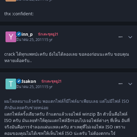
thx :confident:
comment_1254336
yuinn_p
นักเตะชุดยู21
มีนาคม 25, 2011
15 yr
crack ได้ทุกแพทป่ะครับ ยังไม่ได้ลองเลย ขอลองก่อนนะครับ ขอบคุณ
หลายเด้อครับ..
comment_1254819
tadsakon
นักเตะชุดยู21
มีนาคม 25, 2011
15 yr
ผมโหลดมาแล้วครับ พอแตกไฟล์ก็มีไฟล์มาเพียบเลย แต่ไม่มีไฟล์ ISO
สักอันเลยครับช่วยหน่อย
แตกไฟล์ครั้งเดียวครับ ถ้าแตกแล้วเจอไฟล์ winzip อีก ตัวนั้นคือไฟล์
ISO ครับ มันเลยทำให้คุณแตกไฟล์อีกรอบไปเจอไฟล์ต่างๆ ที่เห็น อันที่
จริงมันคือการจำลองแผ่นแหละครับ สาเหตุที่ไม่เจอไฟล ISO เพราะ
คอมของคุณไม่ได้เซทให้เห็นไฟล์ ISO น่ะครับ ไม่ต้องตกกะใจ๋