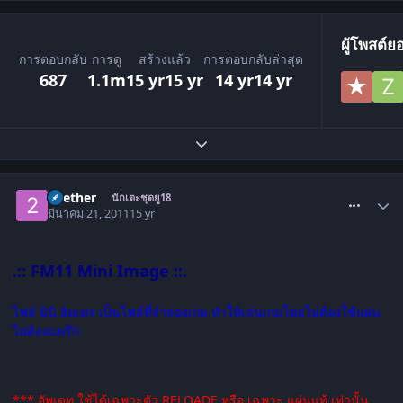
ผู้โพสต์ย
การตอบกลับ
การดู
สร้างแล้ว
การตอบกลับล่าสุด
687
1.1m
15 yr
15 yr
14 yr
14 yr
ขยายภาพรวมหัวข้อ
comment_1250783
2gether
นักเตะชุดยู18
มีนาคม 21, 2011
15 yr
.:: FM11 Mini Image ::.
ไฟล์ มินิ อิมเมจ เป็นไฟล์ที่จำลองเกม ทำให้เล่นเกมโดยไม่ต้องใช้แผ่น
ไม่ต้องแคร๊ก
*** อัพเดท ใช้ได้เฉพาะตัว RELOADE หรือ เฉพาะ แผ่นแท้ เท่านั้น