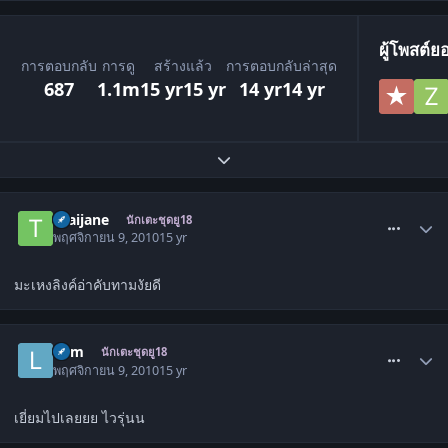
ผู้โพสต์ย
การตอบกลับ
การดู
สร้างแล้ว
การตอบกลับล่าสุด
687
1.1m
15 yr
15 yr
14 yr
14 yr
ขยายภาพรวมหัวข้อ
comment_1137712
thaijane
นักเตะชุดยู18
พฤศจิกายน 9, 2010
15 yr
มะเหงลิงค์อ่าคับทามงัยดี
comment_1137773
lhim
นักเตะชุดยู18
พฤศจิกายน 9, 2010
15 yr
เยี่ยมไปเลยยย ไวรุ่นน