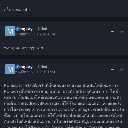
สุโค่ย :waaaht:
comment_1139020
mingkay
มือใหม่
พฤศจิกายน 10, 2010
15 yr
ขอบคุณมากๆๆๆๆๆเลย
comment_1139034
mingkay
มือใหม่
พฤศจิกายน 10, 2010
15 yr
RU ย่อมาจากรัสเซียครับที่เห็นเกมหลุดๆมาน่ะ มันเป็นไฟล์เกมภาษา
RU แต่ว่ามีไฟล์ภาษา eng แนบมาด้วยที่ว่าคล้ายๆกันเพราะว่า ไฟล์
ของ ru เป็นอิมเมจไฟล์เหมือนกัน แต่ขนาดไฟล์เป็นขนาดแบบรวมตัว
เกมด้วยว่าแต่.ปกติเวปที่เขารณรงค์ให้ซื้อเกมแท้ แผ่นแท้ , ห้ามแจกลิ้ง
ดาวโหลดต่างๆ เขาจะแบนการแจกพวกตัว image , crack ด้วยนะครับ
ซึ่งบางท่านใช้แผ่นแท้เขาก็ใช้ไฟล์พวกนี้เหมือนกัน เพียงแต่เขาส่งไฟล์
กันหลังไมค์เหมือนเป็นมารยาทในบอร์ดที่สนับสนุนเล่นแผ่นแท้นะครับ
มาบอกกล่าวให้ฟังเฉยๆเน้อ ถ้าเอาออกก็คงมีคนมารีเควสกันเยอะแยะ