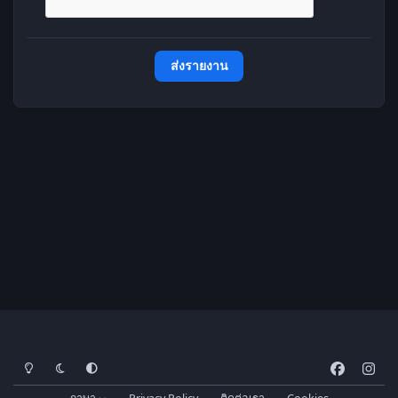
ส่งรายงาน
โหมดสว่าง
โหมดมืด
การตั้งค่าระบบ
f
i
a
n