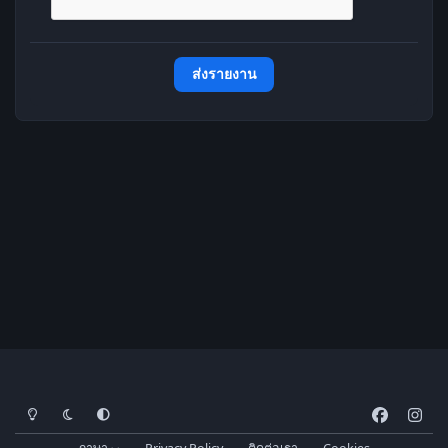
ส่งรายงาน
โหมดสว่าง
โหมดมืด
การตั้งค่าระบบ
f
i
a
n