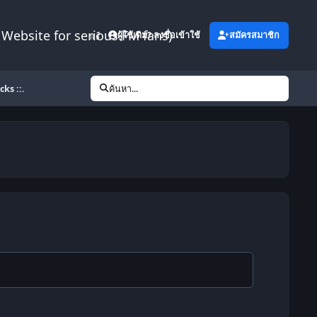
Website for serious FM fans)
เพิ่มเติม
ผู้ใช้เดิม? ลงชื่อเข้าใช้
สมัครสมาชิก
cks ::.
ค้นหา...