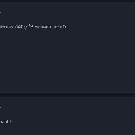
mment_1251170
ห้พวกเราได้มีรูปใช้ ขอบคุณมากๆครับ
mment_1254762
aaaht: