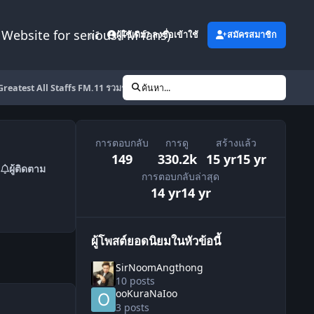
Website for serious FM fans)
เพิ่มเติม
ผู้ใช้เดิม? ลงชื่อเข้าใช้
สมัครสมาชิก
Greatest All Staffs FM.11 รวมรูปสุดยอดทีมงานสตาฟฟ์ทุกตำแหน่ง>>>>>>
ค้นหา...
การตอบกลับ
การดู
สร้างแล้ว
149
330.2k
15 yr
15 yr
ผู้ติดตาม
การตอบกลับล่าสุด
14 yr
14 yr
ผู้โพสต์ยอดนิยมในหัวข้อนี้
SirNoomAngthong
10 posts
ooKuraNaIoo
3 posts