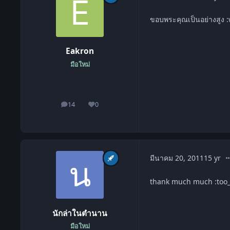
ขอบพระคุณเป็นอย่างสูง 
Eakron
มือใหม่
14
0
โพสต์
ชื่อเสียง
co
มีนาคม 20, 2011
15 yr
thank much much :too_
นักล่าในตำนาน
มือใหม่