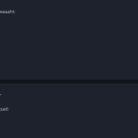
:waaaht:
mment_1249608
sad: