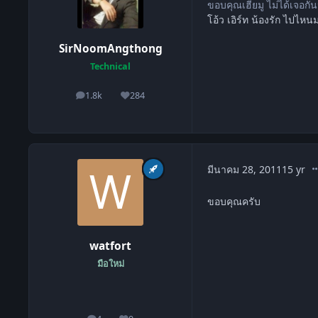
ขอบคุณเฮียมู ไม่ได้เจอก
โอ้ว เอิร์ท น้องรัก ไปไหน
SirNoomAngthong
Technical
1.8k
284
โพสต์
ชื่อเสียง
co
มีนาคม 28, 2011
15 yr
ขอบคุณครับ
watfort
มือใหม่