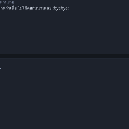
ันนานเลย
มาหว่าเนี่ย ไม่ได้คุยกันนานเลย :byebye:
mment_1257756