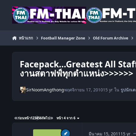
ข้ามไปยังเนื้อหา
หน้าแรก
Football Manager Zone
Old Forum Archive
Facepack...Greatest All Staf
งานสตาฟฟ์ทุกตำแหน่ง>>>>>>
SirNoomAngthong
พฤศจิกายน 17, 2010
15 yr
ใน
รูปนักเต
ก่อนหน้า
1
2
3
4
5
6
ถัดไป
หน้า 4 จาก 6
co
มีนาคม 15, 2011
15 yr