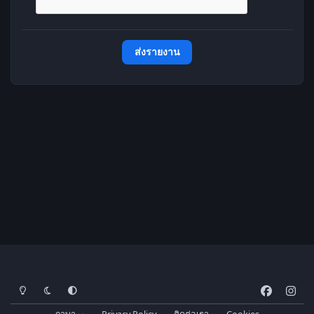
ส่งรายงาน
โหมดสว่าง
โหมดมืด
การตั้งค่าระบบ
f
i
a
n