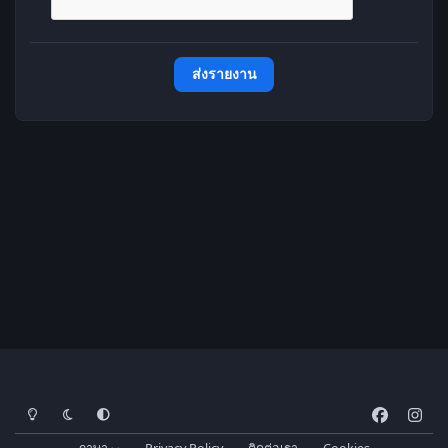
ส่งรายงาน
โหมดสว่าง
โหมดมืด
การตั้งค่าระบบ
f
i
a
n