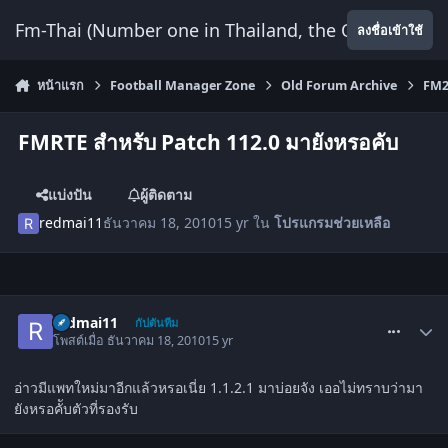
ข้ามไปยังเนื้อหา
Fm-Thai (Number one in Thailand, the Only Website
ลงชื่อเข้าใช้
หน้าแรก
Football Manager Zone
Old Forum Archive
FM2
FMRTE สำหรับ Patch 112.0 มายังหรอคับ
แบ่งปัน
ผู้ติดตาม
redmai11
ธันวาคม 18, 2010
15 yr
ใน
โปรแกรม​ช่วย​เหลือ
comment_1177311
redmai11
กัปตันทีม
โพสต์เมื่อ
ธันวาคม 18, 2010
15 yr
อ่าวมีแพทใหม่มาอีกแล้วหรอเนี่ย 1.1.2.1 มาบ่อยจัง เออไม่ทราบว่ามา
ยังหรอคัับตัวที่รองรับ