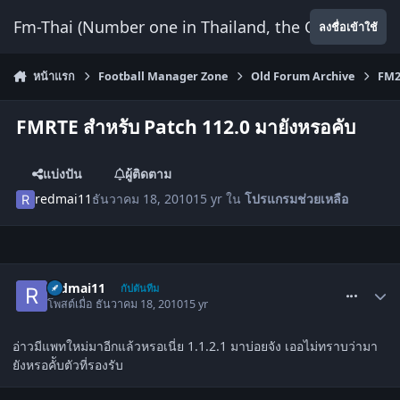
ข้ามไปยังเนื้อหา
Fm-Thai (Number one in Thailand, the Only Website
ลงชื่อเข้าใช้
หน้าแรก
Football Manager Zone
Old Forum Archive
FM2
FMRTE สำหรับ Patch 112.0 มายังหรอคับ
แบ่งปัน
ผู้ติดตาม
redmai11
ธันวาคม 18, 2010
15 yr
ใน
โปรแกรม​ช่วย​เหลือ
comment_1177311
redmai11
กัปตันทีม
โพสต์เมื่อ
ธันวาคม 18, 2010
15 yr
อ่าวมีแพทใหม่มาอีกแล้วหรอเนี่ย 1.1.2.1 มาบ่อยจัง เออไม่ทราบว่ามา
ยังหรอคัับตัวที่รองรับ