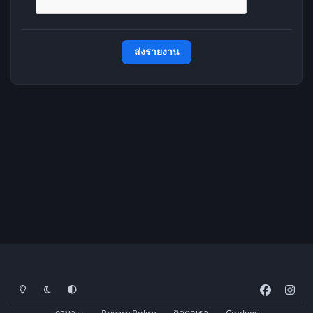
ส่งรายงาน
โหมดสว่าง
โหมดมืด
การตั้งค่าระบบ
f
i
a
n