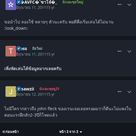
☆�AVFC�`ขาโจ๋�_
นักเตะชุดใหญ่
มิถุนายน 11, 2011
15 yr
ขอนำไป ลองใช้ หลายๆ ตัวนะครับ พอดีพึ่งเริ่มเล่นได้ไม่นาน
:look_down:
comment_1303804
Tcess
มือใหม่
มิถุนายน 11, 2011
15 yr
เพิ่งหัดเล่นได้ข้อมูลมากเลยครับ
comment_1303925
jigsawzii
นักเตะชุดยู21
มิถุนายน 12, 2011
15 yr
ไม่มีใครากล่าวถึง john fleck ของเรนเจอเลยหรอผมว่าก็ดีนะไม่แพงใน
ตอนแรกฝึกสัก2-3ปีก็โหดแล้ว
ก่อนหน้า
หน้า 3 จาก 3