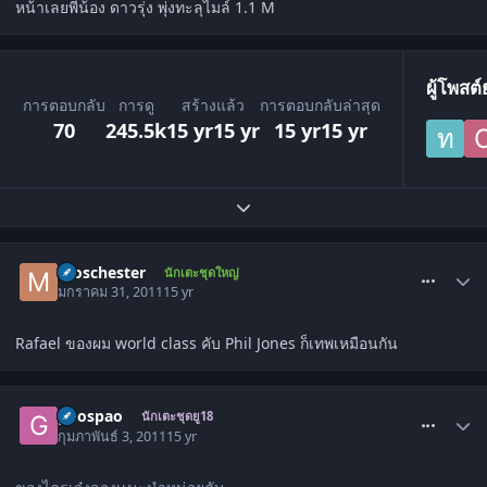
หน้าเลยพี่น้อง ดาวรุ่ง พุ่งทะลุไมล์ 1.1 M
ผู้โพสต
การตอบกลับ
การดู
สร้างแล้ว
การตอบกลับล่าสุด
70
245.5k
15 yr
15 yr
15 yr
15 yr
ขยายภาพรวมหัวข้อ
comment_1208064
moschester
นักเตะชุดใหญ่
มกราคม 31, 2011
15 yr
Rafael ของผม world class คับ Phil Jones ก็เทพเหมือนกัน
comment_1209926
ghospao
นักเตะชุดยู18
กุมภาพันธ์ 3, 2011
15 yr