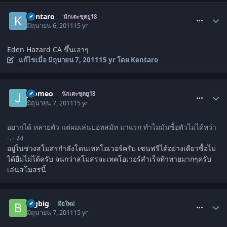
comment_1301101
Kentaro
นักเตะชุดยู18
มิถุนายน 6, 2011
15 yr
Eden Hazard CA ขึ้นเอาๆ
แก้ไขเมื่อ
มิถุนายน 7, 2011
15 yr
โดย Kentaro
comment_1301206
j2omeo
นักเตะชุดยู18
มิถุนายน 7, 2011
15 yr
อยากได้ หลายตัว แต่ผมเล่นปอทสมัท มาแรก ทำไมมันซื้อตัวไม่ได้หว่า
-.- งง
อยู่ในช่วงสโมสรกำลังโดนเทคโอเวอร์ครับ เซนฟรีได้อย่างเดียวซื้อไม่
ได้ยืมไม่ได้ครับ จนกว่าสโมสรจะเทคโอเวอร์สำเร็จท้าทายมากๆครับ
เล่นสโมสรนี้
comment_1301235
bigbig
มือใหม่
มิถุนายน 7, 2011
15 yr