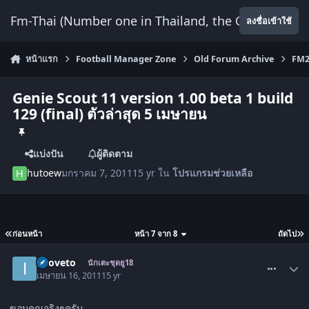
ข้ามไปยังเนื้อหา
Fm-Thai (Number one in Thailand, the Only Website
ลงชื่อเข้าใช้
หน้าแรก
Football Manager Zone
Old Forum Archive
FM2
Genie Scout 11 version 1.00 beta 1 build
129 (final) ตัวล่าสุด 5 เมษายน
แบ่งปัน
ผู้ติดตาม
hutoew
มกราคม 7, 2011
15 yr
ใน
โปรแกรม​ช่วย​เหลือ
ก่อนหน้า
หน้า 7 จาก 8
ถัดไป
comment_1271631
inloveto
นักเตะชุดยู18
เมษายน 16, 2011
15 yr
ขอบคุณจริงๆครับ