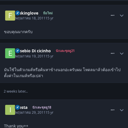
comment_1291781
fcukinglove
มือใหม่
พฤษภาคม 18, 2011
15 yr
ขอบคุณมากครับ
comment_1292374
Eusebio Di cicinho
นักเตะชุดยู21
พฤษภาคม 19, 2011
15 yr
มันใช้ในตัวเกมส์หรือค้นหาข้างนอกอ่ะครับผม โหดลมาล้วต้องเข้าไป
ตั้งค่าในเกมส์หรือเปล่า
2 weeks later...
comment_1297031
Inesta
นักเตะชุดยู18
พฤษภาคม 29, 2011
15 yr
Thank you++