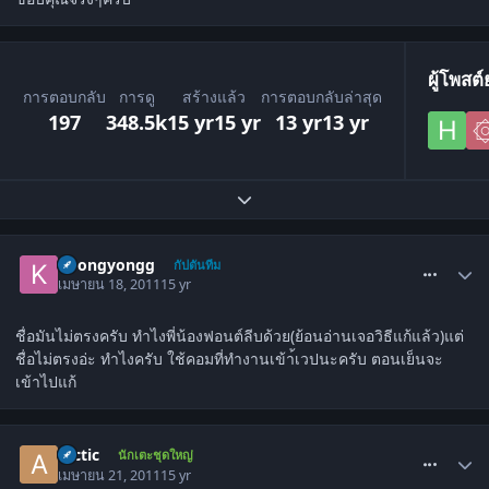
ผู้โพสต
การตอบกลับ
การดู
สร้างแล้ว
การตอบกลับล่าสุด
197
348.5k
15 yr
15 yr
13 yr
13 yr
ขยายภาพรวมหัวข้อ
comment_1272893
koongyongg
กัปตันทีม
เมษายน 18, 2011
15 yr
ชื่อมันไม่ตรงครับ ทำไงพี่น้องฟอนต์ลีบด้วย(ย้อนอ่านเจอวิธีแก้แล้ว)แต่
ชื่อไม่ตรงอ่ะ ทำไงครับ ใช้คอมที่ทำงานเข้า้เวปนะครับ ตอนเย็นจะ
เข้าไปแก้
comment_1275112
arctic
นักเตะชุดใหญ่
เมษายน 21, 2011
15 yr