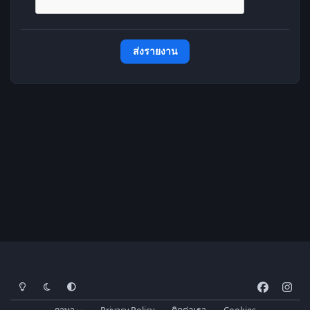
ส่งรายงาน
โหมดสว่าง
โหมดมืด
การตั้งค่าระบบ
f
i
a
n