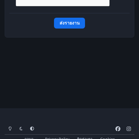
ส่งรายงาน
โหมดสว่าง
โหมดมืด
การตั้งค่าระบบ
f
i
a
n