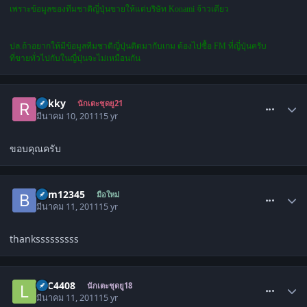
เพราะข้อมูลของทีมชาติญี่ปุ่นขายให้แต่บริษัท Konami จ้าวเดียว
ปล.ถ้าอยากให้มีข้อมูลทีมชาติญี่ปุ่นติดมากับเกม ต้องไปซื้อ FM ที่ญี่ปุ่นครับ
ที่ขายทั่วไปกับในญี่ปุ่นจะไม่เหมือนกัน
comment_1237649
Rakky
นักเตะชุดยู21
มีนาคม 10, 2011
15 yr
ขอบคุณครับ
comment_1237777
bam12345
มือใหม่
มีนาคม 11, 2011
15 yr
thanksssssssss
comment_1237878
LFC4408
นักเตะชุดยู18
มีนาคม 11, 2011
15 yr