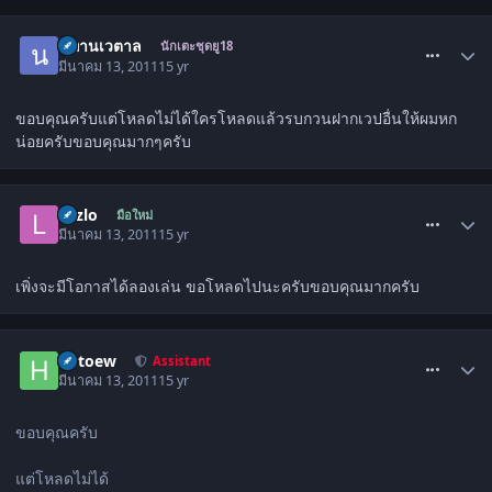
comment_1240731
นิทานเวตาล
นักเตะชุดยู18
มีนาคม 13, 2011
15 yr
ขอบคุณครับแต่โหลดไม่ได้ใครโหลดแล้วรบกวนฝากเวปอื่นให้ผมหก
น่อยครับขอบคุณมากๆครับ
comment_1240910
Lazlo
มือใหม่
มีนาคม 13, 2011
15 yr
เพิ่งจะมีโอกาสได้ลองเล่น ขอโหลดไปนะครับขอบคุณมากครับ
comment_1241107
hutoew
Assistant
มีนาคม 13, 2011
15 yr
ขอบคุณครับ
แต่โหลดไม่ได้