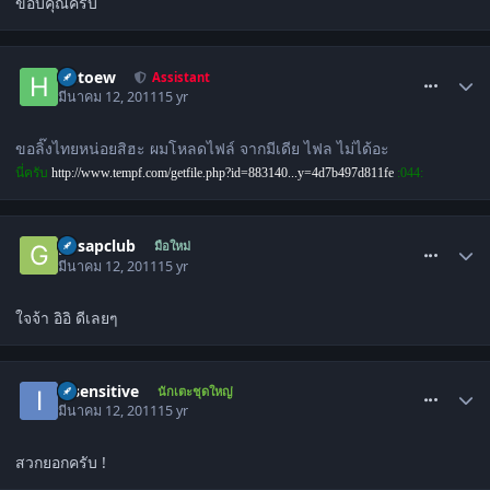
ขอบคุณครับ
comment_1239568
hutoew
Assistant
มีนาคม 12, 2011
15 yr
ขอลิ๊งไทยหน่อยสิฮะ ผมโหลดไฟล์ จากมีเดีย ไฟล ไม่ได้อะ
นี่ครับ
http://www.tempf.com/getfile.php?id=883140...y=4d7b497d811fe
:044:
comment_1239883
gusapclub
มือใหม่
มีนาคม 12, 2011
15 yr
ใจจ้า อิอิ ดีเลยๆ
comment_1240001
insensitive
นักเตะชุดใหญ่
มีนาคม 12, 2011
15 yr
สวกยอกครับ !