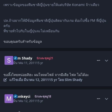
เพราะข้อมูลของทีมชาติญี่ปุ่นขายให้แต่บริษัท Konami จ้าวเดียว
ปล.ถ้าอยากให้มีข้อมูลทีมชาติญี่ปุ่นติดมากับเกม ต้องไปซื้อ FM ที่ญี่ปุ่น
ครับ
ที่ขายทั่วไปกับในญี่ปุ่นจะไม่เหมือนกัน
ขอบคุณครับสำหรับข้อมูล
comment_1239013
Slim Shady
นักเตะชุดยู21
มีนาคม 11, 2011
15 yr
ขอลิ๊งไทยหน่อยสิฮะ ผมโหลดไฟล์ จากมีเดีย ไฟล ไม่ได้อะ
แก้ไขเมื่อ
มีนาคม 12, 2011
15 yr
โดย Slim Shady
comment_1239165
monkeyci
นักเตะชุดยู18
มีนาคม 12, 2011
15 yr