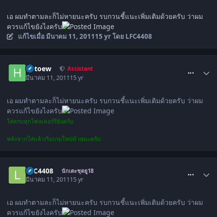
เอ ผมทำตามละก็ไม่หายนะครับ รบกวนชี้แนะเพิ่มเติมด้วยครับ ว่าผม
ควรแก้ไขยังไงครับ
แก้ไขเมื่อ
มีนาคม 11, 2011
15 yr
โดย LFC4408
comment_1237883
hutoew
Assistant
มีนาคม 11, 2011
15 yr
เอ ผมทำตามละก็ไม่หายนะครับ รบกวนชี้แนะเพิ่มเติมด้วยครับ ว่าผม
ควรแก้ไขยังไงครับ
ใส่ครบทุกโฟลเดอร์รึยังครับ
หลังจากใส่แล้วเริ่มเกมใหม่ด้วยนะครับ
comment_1237912
LFC4408
นักเตะชุดยู18
มีนาคม 11, 2011
15 yr
เอ ผมทำตามละก็ไม่หายนะครับ รบกวนชี้แนะเพิ่มเติมด้วยครับ ว่าผม
ควรแก้ไขยังไงครับ