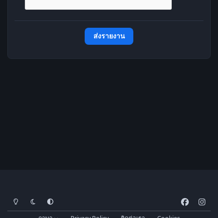
ส่งรายงาน
โหมดสว่าง
โหมดมืด
การตั้งค่าระบบ
f
i
a
n