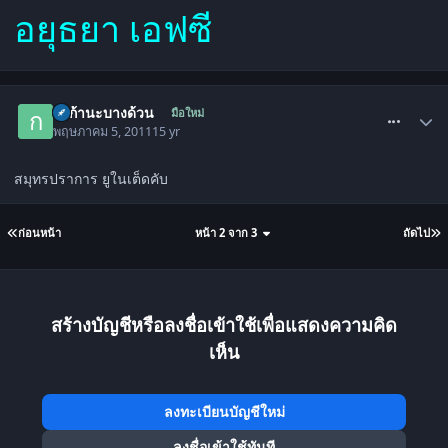
อยุธยา เอฟซี
comment_1284139
กาก้านะบางด้วน
มือใหม่
พฤษภาคม 5, 2011
15 yr
สมุทรปราการ ยูในเต็ดคับ
ก่อนหน้า
หน้า 2 จาก 3
ถัดไป
สร้างบัญชีหรือลงชื่อเข้าใช้เพื่อแสดงความคิด
เห็น
ลงทะเบียนบัญชีใหม่
ลงชื่อเข้าใช้ทันที