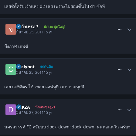
เลยซิตี้ครับเจ้าแห่ง d2 เลย เพราะไม่ยอมขึ้นไป d1 ซักที
comment_1254546
จะบ้าเหรอ ?
นักเตะชุดใหญ่
มีนาคม 25, 2011
15 yr
บึงกาฬ เอฟซี
comment_1254658
coolyhot
กัปตันทีม
มีนาคม 25, 2011
15 yr
เลย กะพิจิตร ได้ เพลย ออฟทุกีก แต่ ตายทุกปี
comment_1256537
DBKZA
นักเตะชุดยู21
มีนาคม 27, 2011
15 yr
นครสวรรค์ FC ครับบบ :look_down: :look_down: คนคอนหวัน ครับๆ