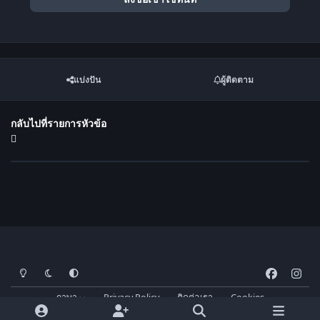
แบ่งปัน
ผู้ติดตาม
กลับไปที่รายการหัวข้อ
โหมดสว่าง
โหมดมืด
การตั้งค่าระบบ
f
i
a
n
ภาษา
Privacy Policy
ติดต่อเรา
Cookies
c
s
FM-Thai.com
Powered by
Invision Community