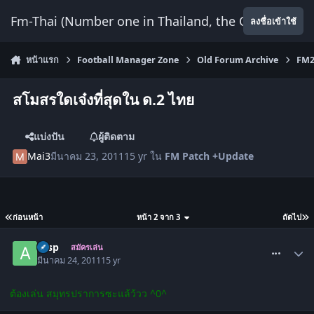
ข้ามไปยังเนื้อหา
Fm-Thai (Number one in Thailand, the Only Website
ลงชื่อเข้าใช้
หน้าแรก
Football Manager Zone
Old Forum Archive
FM2
สโมสรใดเจ๋งที่สุดใน ด.2 ไทย
แบ่งปัน
ผู้ติดตาม
Mai3
มีนาคม 23, 2011
15 yr
ใน
FM Patch +Update
ก่อนหน้า
หน้า 2 จาก 3
ถัดไป
comment_1254123
acsp
สมัครเล่น
มีนาคม 24, 2011
15 yr
ต้องเล่น สมุทรปราการซะแล้ว้วว ^0^