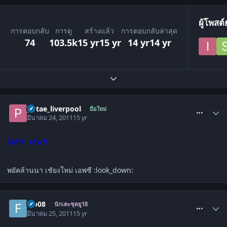
ผู้โพสต
การตอบกลับ
การดู
สร้างแล้ว
การตอบกลับล่าสุด
74
103.5k
15 yr
15 yr
14 yr
14 yr
ขยายภาพรวมหัวข้อ
comment_1254134
potae_liverpool
มือใหม่
มีนาคม 24, 2011
15 yr
CMFC ครับ !!
พยัคล้านนา เชัยงใหม่ เอฟซี :look_down:
comment_1254543
fcb08
นักเตะชุดยู18
มีนาคม 25, 2011
15 yr