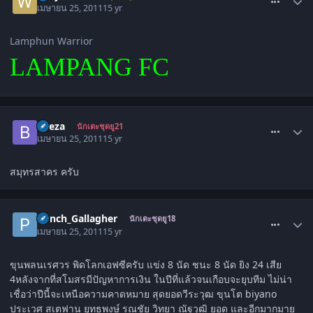
เมษายน 25, 2011
15 yr
Lamphun Warrior
LAMPANG FC
comment_1278353
beeza
นักเตะชุดยู21
เมษายน 25, 2011
15 yr
สมุทรสาคร ครับ
comment_1278358
Punch_Gallagher
นักเตะชุดยู18
เมษายน 25, 2011
15 yr
ขุนพลนเรศวร พิดโลกเอฟซีครับ แข่ง 8 นัด ชนะ 8 นัด ยิง 24 เสีย
4หลังจากที่สโมสรมีปัญหาการเงิน ในปีที่แล้วจนเกือบจะยุบทีม ไม่น่า
เชื่อว่าปีนี้จะเหนือความคาดหมาย สุดยอดวีระวุฒ ขุนโต biyano
ประเวศ สเตฟาน ยุทธพงษ์ รณชัย วิทยา ณัฐวุฒิ ยอด และอีกมากมาย