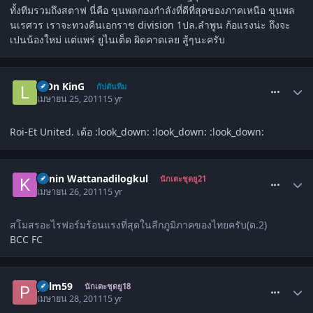
ทั้งทีมรวมถึงสตาฟ นี่คือ ขุนพลกองกำลังที่ดีที่สุดของภาคเหนือ ขุนพล
นเรศวร เราจะทวงคืนเอกราช division 1ปล.ลำพูน ก้อแรงน่ะ ถึงจะ
เปนน้องใหม่ แต่แพร่ ยูไนเต็ด ผิดคาดเลย สู้ๆนะครับ
comment_1278367
LiOn KinG
กัปตันทีม
เมษายน 25, 2011
15 yr
Roi-Et United. เด้อ :look_down: :look_down: :look_down:
comment_1279139
Kanin Wattanadilogkul
นักเตะชุดยู21
เมษายน 26, 2011
15 yr
สโมสรอะไรฟอร์มร้อนแรงที่สุดในลีกภูมิภาคของไทยครับ(ด.2)
BCC FC
comment_1280099
palm59
นักเตะชุดยู18
เมษายน 28, 2011
15 yr