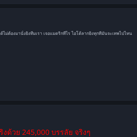
mment_1263033
ได้ไม่ต้องมานั่งยิงทีมเรา เจอแมดริกทีไร ไอโด้ลากยิงทุกทีมันจะเทพไปไหน
mment_1263034
ริงด้วย 245,000 บรรลัย จริงๆ