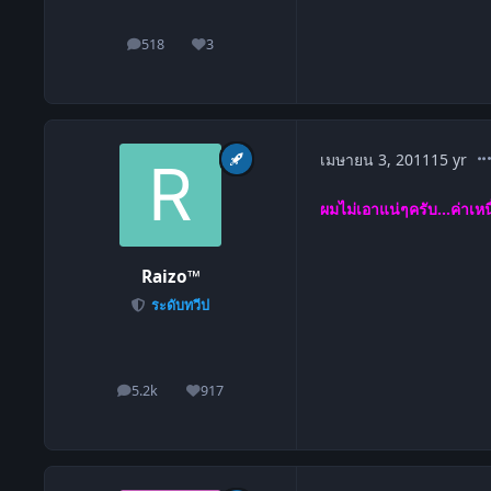
518
3
โพสต์
ชื่อเสียง
co
เมษายน 3, 2011
15 yr
ผมไม่เอาแน่ๆครับ...ค่าเห
Raizo™
ระดับทวีป
5.2k
917
โพสต์
ชื่อเสียง