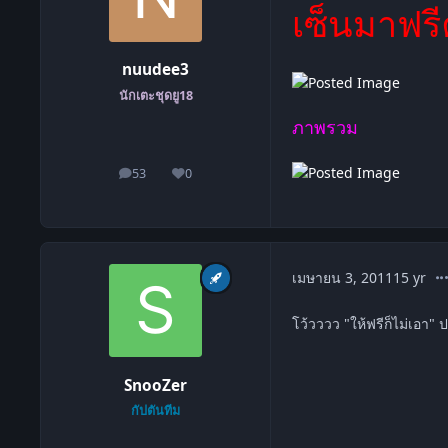
เซ็นมาฟรี
nuudee3
นักเตะชุดยู18
ภาพรวม
53
0
โพสต์
ชื่อเสียง
co
เมษายน 3, 2011
15 yr
โว้วววว "ให้ฟรีก็ไม่เอา" 
SnooZer
กัปตันทีม