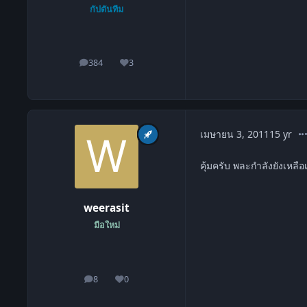
กัปตันทีม
384
3
โพสต์
ชื่อเสียง
co
เมษายน 3, 2011
15 yr
คุ้มครับ พละกำลังยังเหลือ
weerasit
มือใหม่
8
0
โพสต์
ชื่อเสียง