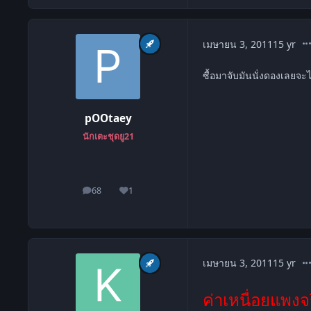
co
เมษายน 3, 2011
15 yr
ซื้อมาจับมันนั่งดองเลยจะ
pOOtaey
นักเตะชุดยู21
68
1
โพสต์
ชื่อเสียง
co
เมษายน 3, 2011
15 yr
ค่าเหนื่อยแพงจ