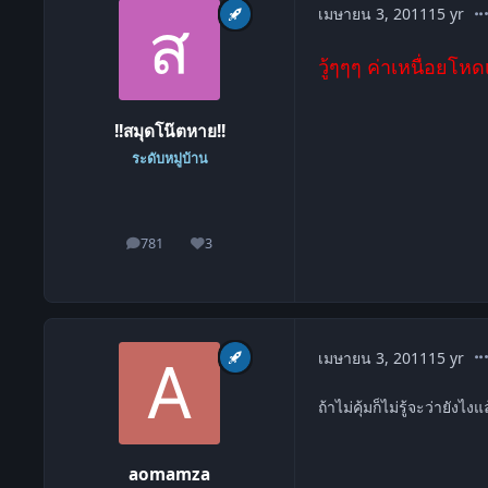
co
เมษายน 3, 2011
15 yr
วู้ๆๆๆ ค่าเหนื่อยโห
!!สมุดโน๊ตหาย!!
ระดับหมู่บ้าน
781
3
โพสต์
ชื่อเสียง
co
เมษายน 3, 2011
15 yr
ถ้าไม่คุ้มก็ไม่รู้จะว่ายังไงแ
aomamza