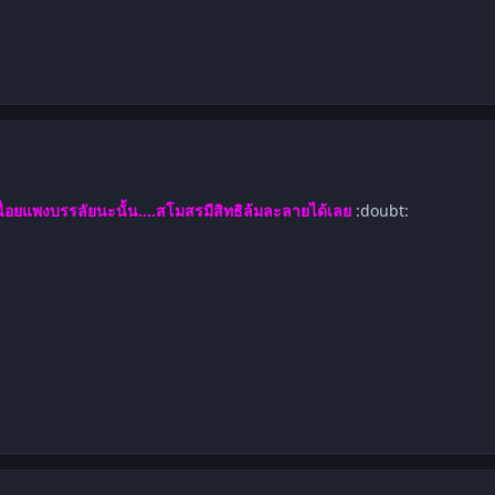
mment_1262916
นื่อยแพงบรรลัยนะนั้น....สโมสรมีสิทธิล้มละลายได้เลย
:doubt: