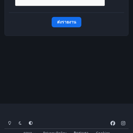
ส่งรายงาน
โหมดสว่าง
โหมดมืด
การตั้งค่าระบบ
f
i
a
n