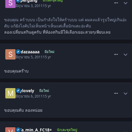
supergang
นักเตะชุดใหญ่
มิถุนายน 3, 2011
15 yr
ขอบคุณ คร้าบบบ เป็นกำลังใจให้คร้าบบบ แต่ ผมลงแล้วรูปใหญ่เกินอ่ะ
คับ แก้ยังไงคับไม่เห็นหน้าเห็นแต่เสื้อนักแตะอ่ะคับ
ลองเปลี่ยนสกินดูครับ ที่ห้องสกินมีให้เลือกเยอะสวยๆเพียบเลย
comment_1300641
Sodazaaaaa
มือใหม่
มิถุนายน 5, 2011
15 yr
ขอบคุณคร๊าบ
comment_1300804
mylovely
มือใหม่
มิถุนายน 6, 2011
15 yr
ขอบคุณคับ ลองหน่อย
comment_1302977
viTa_min_A_FC18+
นักเตะชุดใหญ่