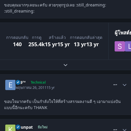
ขอบคุณมากๆเลยนะครับ สวยๆทุกรูปเลย :still_dreaming:
:still_dreaming:
ผู้โพสต
การตอบกลับ
การดู
สร้างแล้ว
การตอบกลับล่าสุด
140
255.4k
15 yr
15 yr
13 yr
13 yr
ขยายภาพรวมหัวข้อ
comment_1295558
e69™
Technical
พฤษภาคม 26, 2011
15 yr
ขอบใจมากครับ เป็นกำลังใจให้ที่สร้างสรรผลงานดี ๆ เอามาแบ่งปัน
แบบนี้อีกนะครับ THANK
comment_1295885
khunpat
มือใหม่