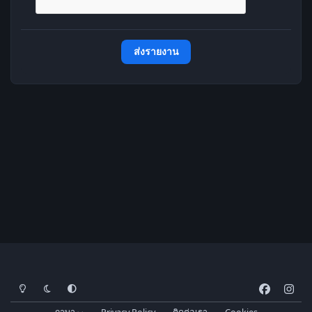
ส่งรายงาน
โหมดสว่าง
โหมดมืด
การตั้งค่าระบบ
f
i
a
n